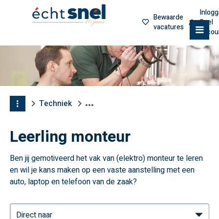
Inlog
Bewaarde
Snel
vacatures
M
accou
Techniek
Leerling monteur
Ben jij gemotiveerd het vak van (elektro) monteur te leren
en wil je kans maken op een vaste aanstelling met een
auto, laptop en telefoon van de zaak?
Direct naar