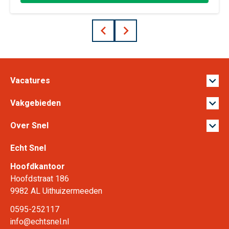
Prev
Next
Vacatures
Vakgebieden
Over Snel
Echt Snel
Hoofdkantoor
Hoofdstraat 186
9982 AL Uithuizermeeden
0595-252117
info@echtsnel.nl