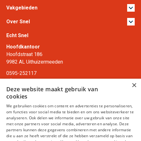
Vakgebieden
Over Snel
Echt Snel
Hoofdkantoor
Hoofdstraat 186
9982 AL Uithuizermeeden
0595-252117
info@echtsnel.nl
×
Deze website maakt gebruik van
Ma-Vr: 8.30 - 17.00 uur
cookies
Zaterdag: Gesloten
We gebruiken cookies om content en advertenties te personaliseren,
Zondag: Gesloten
om functies voor social media te bieden en om ons websiteverkeer te
analyseren. Ook delen we informatie over uw gebruik van onze site
met onze partners voor social media, adverteren en analyse. Deze
partners kunnen deze gegevens combineren met andere informatie
die u aan ze heeft verstrekt of die ze hebben verzameld op basis van