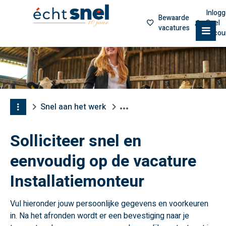
Inlog
Bewaarde
Snel
vacatures
M
accou
Snel aan het werk
Solliciteer snel en
eenvoudig op de vacature
Installatiemonteur
Vul hieronder jouw persoonlijke gegevens en voorkeuren
in. Na het afronden wordt er een bevestiging naar je