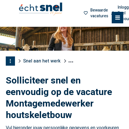
Inlog
Bewaarde
Snel
vacatures
M
accou
Snel aan het werk
Solliciteer snel en
eenvoudig op de vacature
Montagemedewerker
houtskeletbouw
Vul hieronder jouw persoonlijke gegevens en voorkeuren