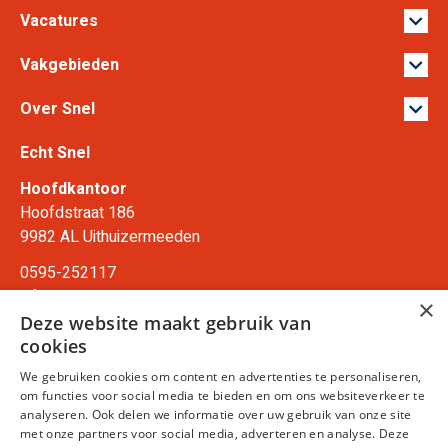
Vacatures
Vakgebieden
Over Snel
Echt Snel
Hoofdkantoor
Hoofdstraat 186
9982 AL Uithuizermeeden
0595-252117
info@echtsnel.nl
×
Deze website maakt gebruik van
Ma-Vr: 8.30 - 17.00 uur
cookies
Zaterdag: Gesloten
We gebruiken cookies om content en advertenties te personaliseren,
Zondag: Gesloten
om functies voor social media te bieden en om ons websiteverkeer te
analyseren. Ook delen we informatie over uw gebruik van onze site
met onze partners voor social media, adverteren en analyse. Deze